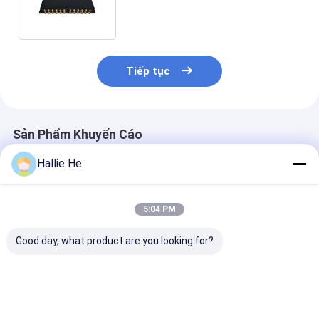
cho kho kim cương / trang sức /
sách
Tiếp tục
Sản Phẩm Khuyến Cáo
Hallie He
5:04 PM
Good day, what product are you looking for?
Tiêu chuẩn năng
13.56Mhz RFID NFC
Mô-đun đọc t
lượng thấp RS232
Reader PCBA Board
thông minh NF
13.56Mhz 14443A
HF Module Cho NFC
USB RFID HF R
Reader And Writer
Reader Module
RFID Smart Card