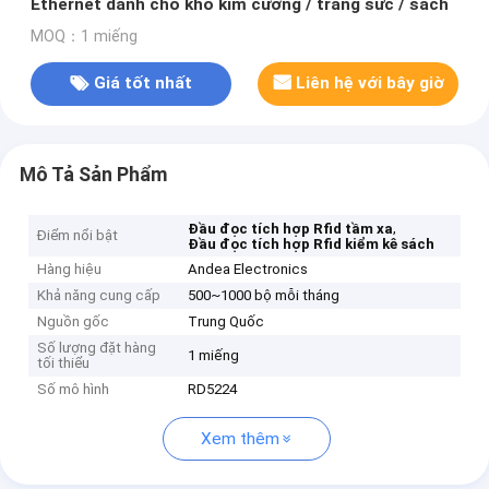
Ethernet dành cho kho kim cương / trang sức / sách
MOQ：1 miếng
Giá tốt nhất
Liên hệ với bây giờ
Mô Tả Sản Phẩm
,
Đầu đọc tích hợp Rfid tầm xa
Điểm nổi bật
Đầu đọc tích hợp Rfid kiểm kê sách
Hàng hiệu
Andea Electronics
Khả năng cung cấp
500~1000 bộ mỗi tháng
Nguồn gốc
Trung Quốc
Số lượng đặt hàng
1 miếng
tối thiểu
Số mô hình
RD5224
Xem thêm