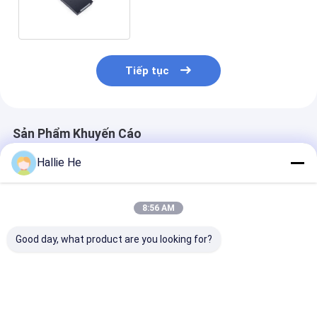
kiểm soát ra vào DC12V
Tiếp tục
Sản Phẩm Khuyến Cáo
Hallie He
8:56 AM
Good day, what product are you looking for?
Tiêu chuẩn năng
13.56Mhz RFID NFC
Mô-đun đọc t
lượng thấp RS232
Reader PCBA Board
thông minh NF
13.56Mhz 14443A
HF Module Cho NFC
USB RFID HF R
Reader And Writer
Reader Module
RFID Smart Card