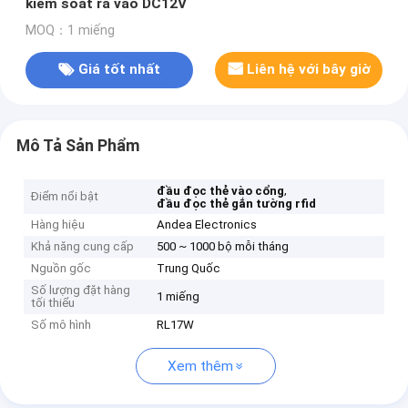
kiểm soát ra vào DC12V
MOQ：1 miếng
Giá tốt nhất
Liên hệ với bây giờ
Mô Tả Sản Phẩm
,
đầu đọc thẻ vào cổng
Điểm nổi bật
đầu đọc thẻ gắn tường rfid
Hàng hiệu
Andea Electronics
Khả năng cung cấp
500 ~ 1000 bộ mỗi tháng
Nguồn gốc
Trung Quốc
Số lượng đặt hàng
1 miếng
tối thiểu
Số mô hình
RL17W
Xem thêm